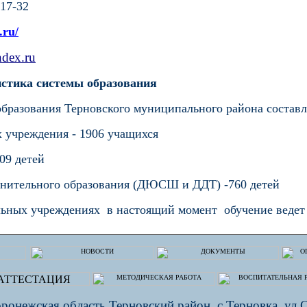
-17-32
.ru/
ndex
.ru
стика системы образования
образования Терновского муниципального района составл
 учреждения - 1906
учащихся
09 детей
лнительного образования (ДЮСШ и ДДТ)
-760 детей
льных учреждениях в настоящий момент обучение ведет 
ронежская область,Терновский район, с.Терновка, ул.