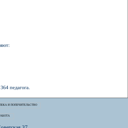
яют:
364 педагога.
Советская 37