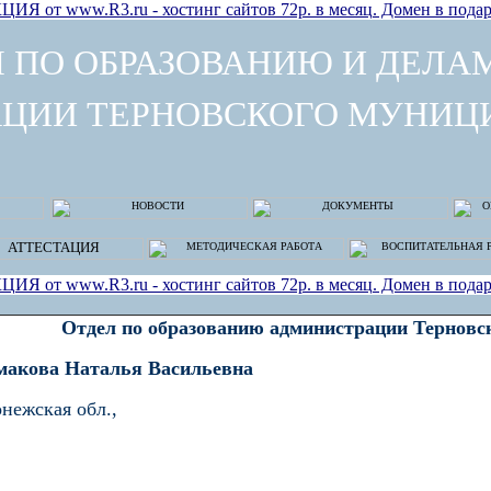
ЦИЯ от www.R3.ru - хостинг сайтов 72р. в месяц. Домен в подар
Л ПО ОБРАЗОВАНИЮ
И ДЕЛА
ЦИИ ТЕРНОВСКОГО МУНИЦ
ЦИЯ от www.R3.ru - хостинг сайтов 72р. в месяц. Домен в подар
Отдел по образованию администрации Терновс
макова Наталья Васильевна
нежская обл.,