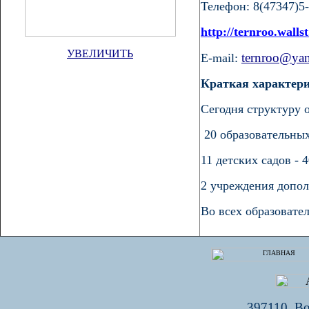
Телефон: 8(47347)5
http://ternroo.wallst
УВЕЛИЧИТЬ
ternroo
@
ya
E-mail:
Краткая характери
Сегодня структуру 
20 образовательных
11 детских садов
- 4
2 учреждения допо
Во всех образовате
397110, Во