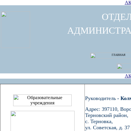
АК
ОТДЕ
АДМИНИСТРА
АК
Руководитель
- Кол
Адрес: 397110, Воро
Терновский район,
с. Терновка,
ул. Советская, д. 37