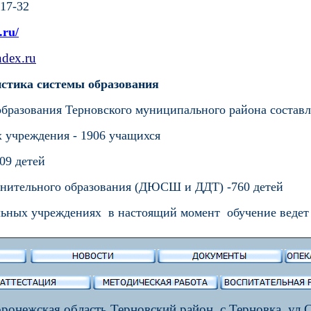
-17-32
.ru/
ndex
.ru
стика системы образования
образования Терновского муниципального района составл
 учреждения - 1906
учащихся
09 детей
лнительного образования (ДЮСШ и ДДТ)
-760 детей
льных учреждениях в настоящий момент обучение ведет 
ронежская область,Терновский район, с.Терновка, ул.