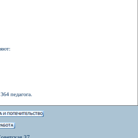
яют:
364 педагога.
Советская 37