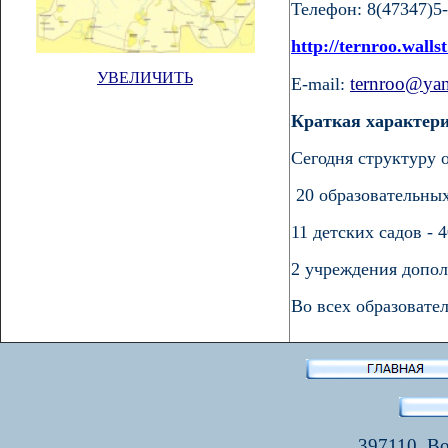
Телефон: 8(47347)5
http://ternroo.wallst
УВЕЛИЧИТЬ
ternroo
@
ya
E-mail:
Краткая характери
Сегодня структуру 
20 образовательных
11 детских садов
- 4
2 учреждения допо
Во всех образовате
397110, Во