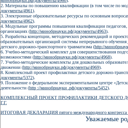
минобрнауки.рф/документы/4960
).
2. Материалы по повышению квалификации (в том числе по моду
документы/4961
).
3. Электронные образовательные ресурсы по основным вопроса
документы/4962
).
4. Модульные программы повышения квалификации педагогов,
организациях (
http://минобрнауки.рф/документы/4963
).
5. Разработка концепции, методических рекомендаций и проек
образовательных организаций системы непрерывного обучения
детского дорожно-транспортного травматизма (
http://минобрна
6. Учебно-методический комплект для совершенствования подг
возможностями (
http://минобрнауки.рф/документы/4968
).
7. Учебно-методические комплекты для дошкольных образовате
движении (
http://минобрнауки.рф/документы/4969
).
8. Комплексный проект профилактики детского дорожно-транспо
документы/5372
).
9. Положение о федеральном экспериментальном центре «Детск
деятельности (
http ://минобрнауки .рф/документы/5452
).
КОМПЛЕКСНЫЙ ПРОЕКТ ПРОФИЛАКТИКИ ДЕТСКОГО ДО
Г.Г.
ИТОГОВАЯ ДЕКЛАРАЦИЯ пятого международного конгресса «Бе
Уважаемые ро