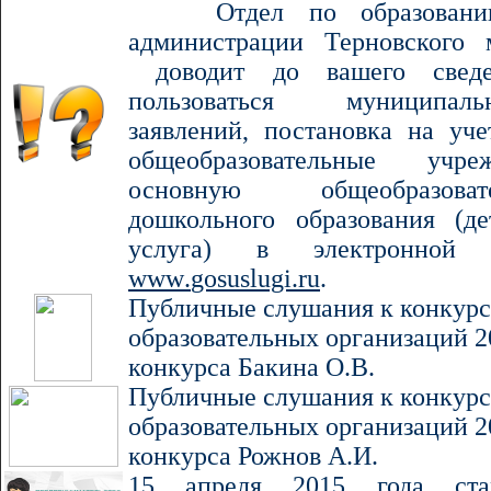
Отдел по образован
администрации Терновского 
доводит до вашего сведе
пользоваться муниципаль
заявлений, постановка на уче
общеобразовательные учре
основную общеобразова
дошкольного образования (д
услуга) в электронной
www
.
gosuslugi
.
ru
.
Публичные слушания к конкурс
образовательных организаций 
конкурса Бакина О.В.
Публичные слушания к конкурс
образовательных организаций 
конкурса Рожнов А.И.
15 апреля 2015 года стар