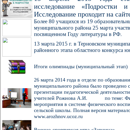
исследование «Подростки и 
Исследование проходит на сайте
Более 80 учащихся из 19 образователь
муниципального района 25 марта участв
посвященном Году литературы в РФ.
13 марта 2015 г. в Терновском муницип
районного этапа областного конкурса 
Итоги олимпиады (муниципальный этап)
26 марта 2014 года в отделе по образова
муниципального района было проведено 
презентации педагогической деятельност
учителей Рожнова А.И. по теме: Физк
мероприятия в системе физического воспи
сельской школы. Полная версия материало
www.arozhnov.ucoz.ru
В
оенно-спортивн
ая
игр
а
«Зарница»