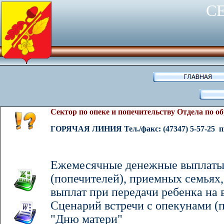
С
Сектор по опеке и попечительству
Отдела по о
ГОРЯЧАЯ ЛИНИЯ
Тел./факс:
(47347) 5-57-
25
п
Е
жемесячны
е
денежны
е
выплат
(попечителей), приемных семьях
выплат при передачи ребенка на 
Сценарий встречи с опекунами 
"Дню матери"