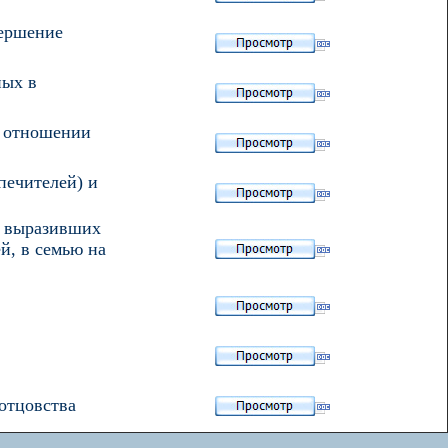
вершение
ных в
в отношении
опечителей) и
, выразивших
й, в семью на
отцовства