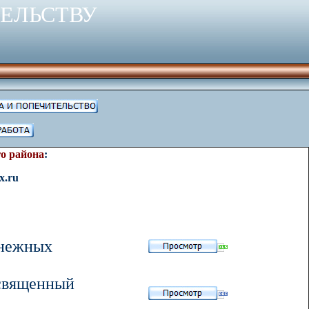
ТЕЛЬСТВУ
о района
:
x.ru
енежных
освященный