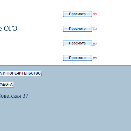
ме ОГЭ
Советская 37