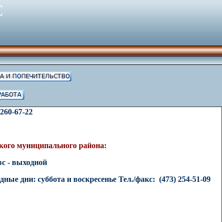
С
60-67-22
кого муниципального района
:
-вс - выходной
дные дни: суббота и воскресенье
Тел./факс: (
4
73)
2
54-51-09