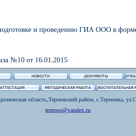
подготовке и проведению ГИА ООО в фор
за №10 от 16.01.2015
ронежская область,Терновский район, с.Терновка, ул.
ternroo
@
yandex
.ru